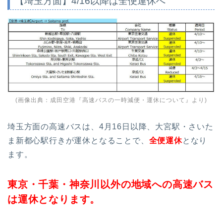
【埼玉方面】4/16以降は全便運休へ
(画像出典：
成田空港『高速バスの一時減便・運休について』
より)
埼玉方面の高速バスは、4月16日以降、大宮駅・さいた
ま新都心駅行きが運休となることで、
全便運休
となり
ます。
東京・千葉・神奈川以外の地域への高速バス
は運休となります。