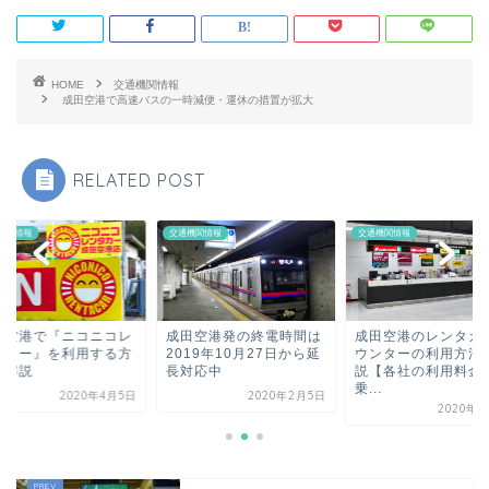
HOME
交通機関情報
成田空港で高速バスの一時減便・運休の措置が拡大
RELATED POST
機関情報
交通機関情報
交通機関情報
田空港で『ニコニコレ
成田空港発の終電時間は
成田空港のレンタカ
タカー』を利用する方
2019年10月27日から延
ウンターの利用方法
を解説
長対応中
説【各社の利用料金
乗...
2020年4月5日
2020年2月5日
2020年4