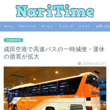
ホーム
プロフィール
サービス
ランキング
クチコミ
お問い合
交通機関情報
成田空港で高速バスの一時減便・運休
の措置が拡大
2020年4月12日