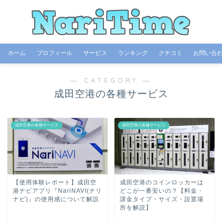
ホーム
プロフィール
サービス
ランキング
クチコミ
お問い合
― CATEGORY ―
成田空港の各種サービス
成田空港の各種サービス
成田空港の各種サービス
【使用体験レポート】成田空
成田空港のコインロッカーは
港ナビアプリ『NariNAVI(ナリ
どこが一番安いの？【料金・
ナビ)』の使用感について解説
課金タイプ・サイズ・設置場
所を解説】