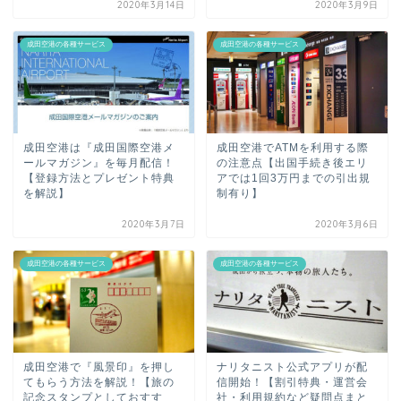
2020年3月14日
2020年3月9日
成田空港の各種サービス
成田空港の各種サービス
成田空港は『成田国際空港メ
成田空港でATMを利用する際
ールマガジン』を毎月配信！
の注意点【出国手続き後エリ
【登録方法とプレゼント特典
アでは1回3万円までの引出規
を解説】
制有り】
2020年3月7日
2020年3月6日
成田空港の各種サービス
成田空港の各種サービス
成田空港で『風景印』を押し
ナリタニスト公式アプリが配
てもらう方法を解説！【旅の
信開始！【割引特典・運営会
記念スタンプとしておすす
社・利用規約など疑問点まと