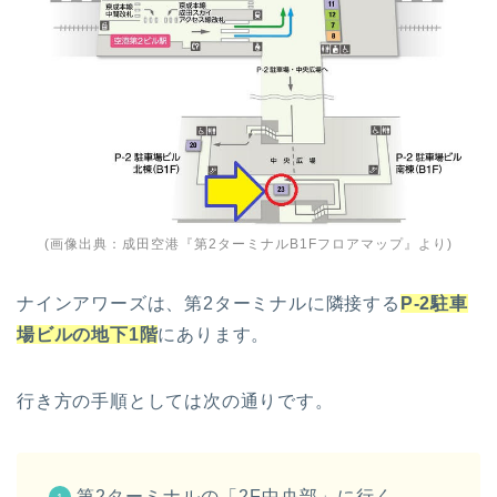
(画像出典：
成田空港『第2ターミナルB1Fフロアマップ』
より)
ナインアワーズは、第2ターミナルに隣接する
P-2駐車
場ビルの地下1階
にあります。
行き方の手順としては次の通りです。
第2ターミナルの「2F中央部」に行く