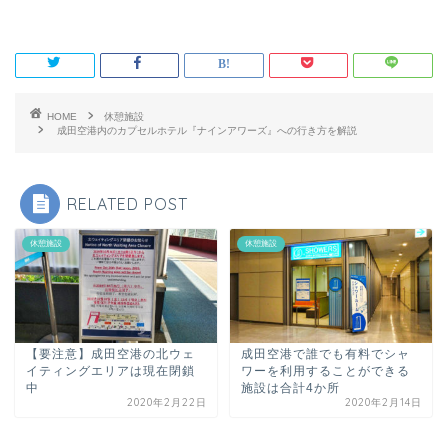
HOME
休憩施設
成田空港内のカプセルホテル『ナインアワーズ』への行き方を解説
RELATED POST
休憩施設
休憩施設
【要注意】成田空港の北ウェ
成田空港で誰でも有料でシャ
イティングエリアは現在閉鎖
ワーを利用することができる
中
施設は合計4か所
2020年2月22日
2020年2月14日