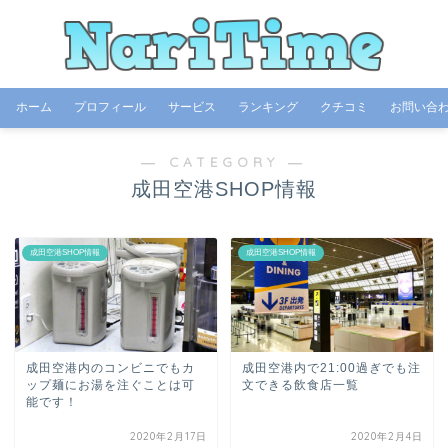
ホーム
プロフィール
サービス
ランキング
クチコミ
お問い合
― CATEGORY ―
成田空港SHOP情報
成田空港SHOP情報
成田空港SHOP情報
成田空港内のコンビニでもカ
成田空港内で21:00過ぎでも注
ップ麺にお湯を注ぐことは可
文できる飲食店一覧
能です！
2020年2月17日
2020年2月4日