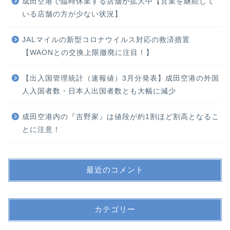
成田空港で臨時休業する店舗が拡大中【営業を継続して
いる店舗の方が少ない状況】
JALマイルの新型コロナウイルス対応の救済措置
【WAONとの交換上限撤廃に注目！】
【出入国管理統計（速報値）3月分発表】成田空港の外国
人入国者数・日本人出国者数とも大幅に減少
成田空港内の『吉野家』は値段が約1割ほど割高となるこ
とに注意！
最近のコメント
カテゴリー