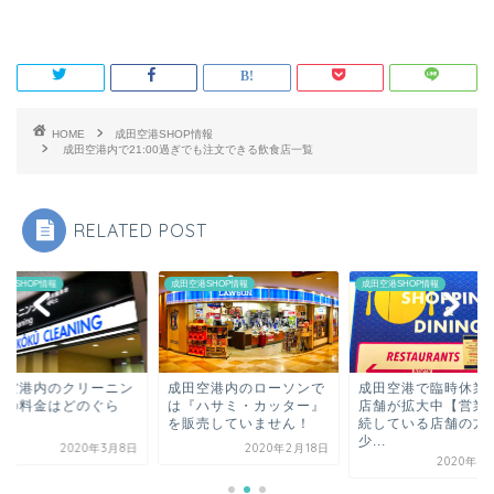
HOME
成田空港SHOP情報
成田空港内で21:00過ぎでも注文できる飲食店一覧
RELATED POST
空港SHOP情報
成田空港SHOP情報
成田空港SHOP情報
田空港内のクリーニン
成田空港内のローソンで
成田空港で臨時休業
店の料金はどのぐら
は『ハサミ・カッター』
店舗が拡大中【営業
？
を販売していません！
続している店舗の方
少...
2020年3月8日
2020年2月18日
2020年4