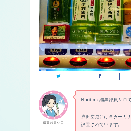
Naritime編集部員シロ
成田空港には各ターミ
編集部員シロ
設置されています。