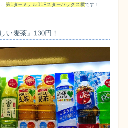
は、
第1ターミナルB1Fスターバックス横
です！
い麦茶』130円！