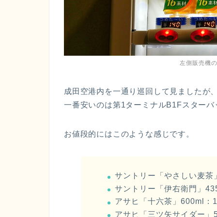
左側販売機
成田空港内を一通り巡回して見ましたが、
一番安いのは第1ターミナルB1Fスター
お値段的にはこのような感じです。
サントリー「やさしい麦茶」6
サントリー「伊右衛門」435
アサヒ「十六茶」600ml：1
アサヒ「三ツ矢サイダー」50