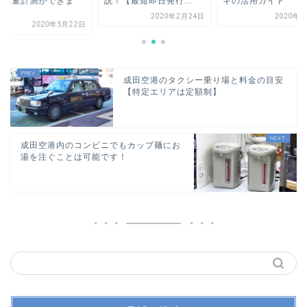
の重量計測ができま
説！【最短即日発行...
キの活用ガイド
.
2020年2月24日
2020年4
2020年3月22日
成田空港のタクシー乗り場と料金の目安
【特定エリアは定額制】
成田空港内のコンビニでもカップ麺にお
湯を注ぐことは可能です！