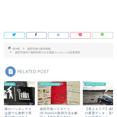
HOME
成田空港の基本情報
成田空港内で無料利用できる電源コンセントの設置場所
RELATED POST
空港の基本情報
成田空港の基本情報
成田空港の基本情報
田空港のパッキングエ
成田空港パスポート
【屋上エリア】成田
アでは誰でも無料で荷
(N.Pass)の取得方法を解
の展望デッキ・見学