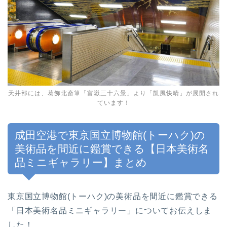
天井部には、葛飾北斎筆「富嶽三十六景」より「凱風快晴」が展開され
ています！
成田空港で東京国立博物館(トーハク)の
美術品を間近に鑑賞できる【日本美術名
品ミニギャラリー】まとめ
東京国立博物館(トーハク)の美術品を間近に鑑賞できる
「日本美術名品ミニギャラリー」についてお伝えしま
した！