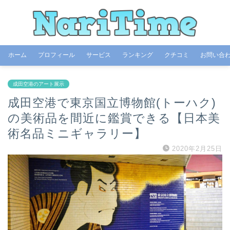
ホーム
プロフィール
サービス
ランキング
クチコミ
お問い合
成田空港のアート展示
成田空港で東京国立博物館(トーハク)
の美術品を間近に鑑賞できる【日本美
術名品ミニギャラリー】
2020年2月25日