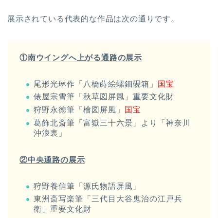
展示されている代表的な作品は次の通りです。
①南ウイングへ上がる通路の展示
尾形光琳作「八橋蒔絵螺鈿硯箱」
国宝
俵屋宗雪筆「秋草図屏風」重要文化財
狩野永徳筆「檜図屏風」
国宝
葛飾北斎筆「富嶽三十六景」より「神奈川
沖浪裏」
②中央通路の展示
狩野養信筆「源氏物語屏風」
東洲斎写楽筆「三代目大谷鬼治の江戸兵
衛」重要文化財