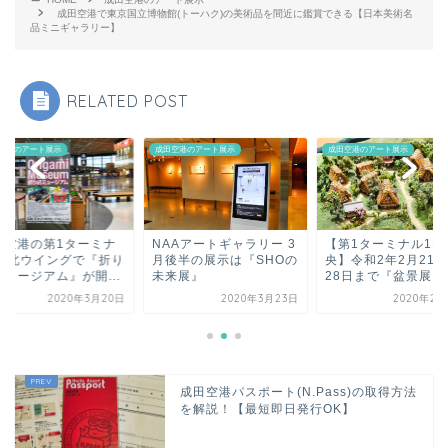
成田空港で東京国立博物館(トーハク)の美術品を間近に鑑賞できる【日本美術名
品ミニギャラリー】
RELATED POST
空港のアート展示
成田空港のアート展示
成田空港のアート展示
AAアートギャラリー 3
【第1ターミナル1F中
成田空港の第1ター
後半の展示は『SHOの
央】令和2年2月21日～
ル4F北ウイングで『
来展』
28日まで『盆景展』...
紙ミュージアム』が開.
2020年3月23日
2020年2月26日
2020年3月
成田空港パスポート(N.Pass)の取得方法
を解説！【最短即日発行OK】