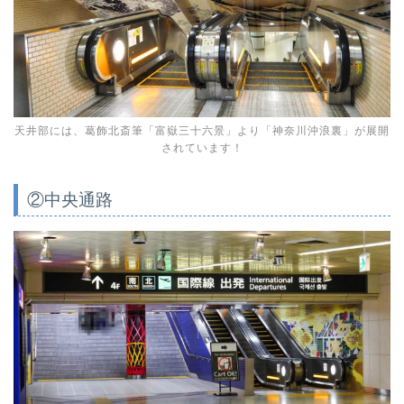
天井部には、葛飾北斎筆「富嶽三十六景」より「神奈川沖浪裏」が展開
されています！
②中央通路