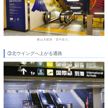
横山大観筆「雲中富士」
③北ウイングへ上がる通路