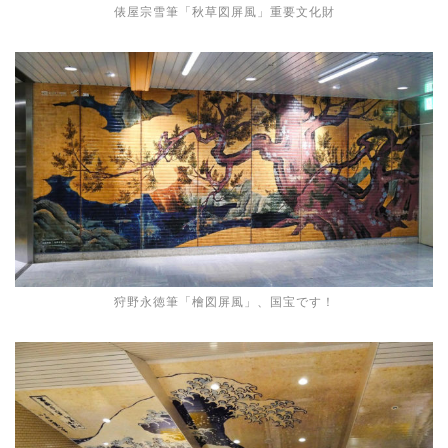
俵屋宗雪筆「秋草図屏風」重要文化財
狩野永徳筆「檜図屏風」、国宝です！