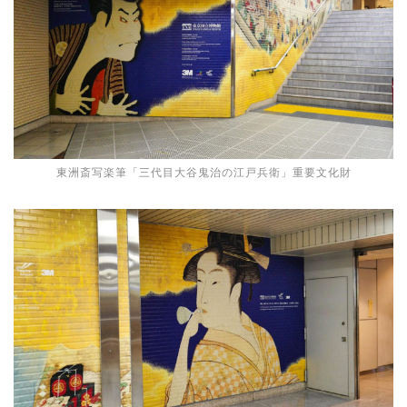
東洲斎写楽筆「三代目大谷鬼治の江戸兵衛」重要文化財