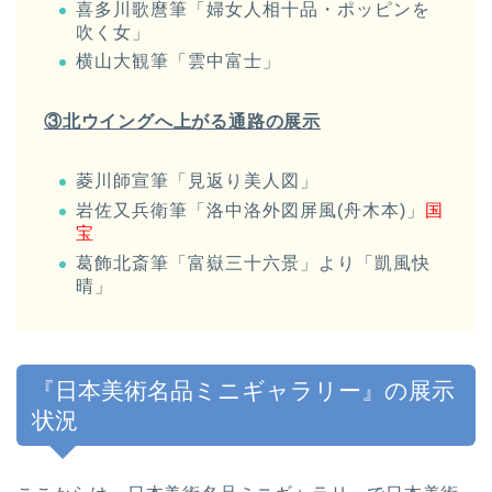
喜多川歌麿筆「婦女人相十品・ポッピンを
吹く女」
横山大観筆「雲中富士」
③北ウイングへ上がる通路の展示
菱川師宣筆「見返り美人図」
岩佐又兵衛筆「洛中洛外図屏風(舟木本)」
国
宝
葛飾北斎筆「富嶽三十六景」より「凱風快
晴」
『日本美術名品ミニギャラリー』の展示
状況