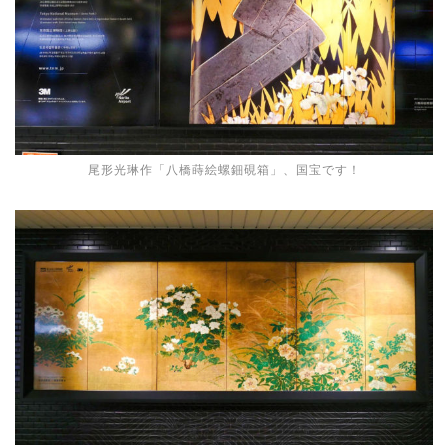
尾形光琳作「八橋蒔絵螺鈿硯箱」、国宝です！