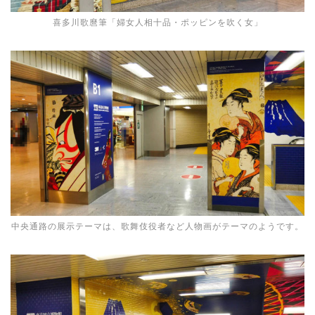
喜多川歌麿筆「婦女人相十品・ポッピンを吹く女」
中央通路の展示テーマは、歌舞伎役者など人物画がテーマのようです。