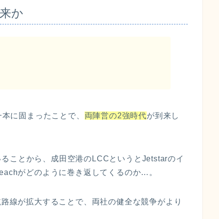
到来か
が一本に固まったことで、
両陣営の2強時代
が到来し
ことから、成田空港のLCCというとJetstarのイ
eachがどのように巻き返してくるのか…。
就航路線が拡大することで、両社の健全な競争がより