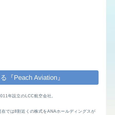
each Aviation』
は、2011年設立のLCC航空会社。
現在では8割近くの株式をANAホールディングスが