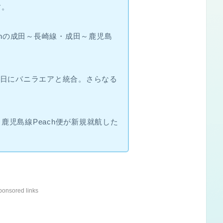
す。
achの成田～長崎線・成田～鹿児島
！
1月1日にバニラエアと統合。さらなる
。
鹿児島線Peach便が新規就航した
ponsored links