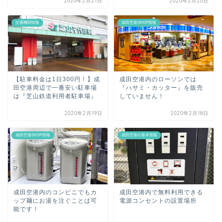
2020年2月21日
2020年2月20日
交通機関情報
成田空港SHOP情報
【駐車料金は1日300円！】成
成田空港内のローソンでは
田空港周辺で一番安い駐車場
『ハサミ・カッター』を販売
は『芝山鉄道利用者駐車場』
していません！
2020年2月19日
2020年2月18日
成田空港SHOP情報
成田空港の基本情報
成田空港内のコンビニでもカ
成田空港内で無料利用できる
ップ麺にお湯を注ぐことは可
電源コンセントの設置場所
能です！