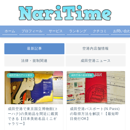
ホーム
プロフィール
サービス
ランキング
クチコミ
お問い合
最新記事
空港内店舗情報
法律・規制関連
成田空港ニュース
成田空港のアート展示
成田空港の基本情報
成田空港で東京国立博物館(ト
成田空港パスポート(N.Pass)
ーハク)の美術品を間近に鑑賞
の取得方法を解説！【最短即
できる【日本美術名品ミニギ
日発行OK】
ャラリー】