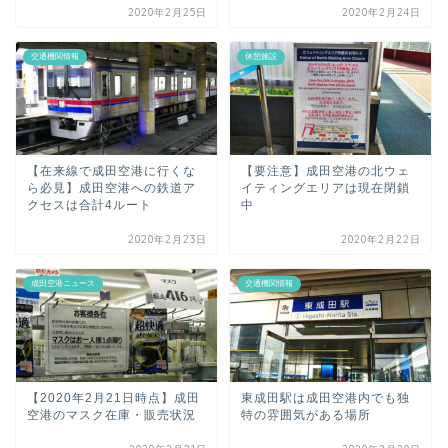
2020年2月25日
2020年2月24日
交通機関情報
休憩施設
【在来線で成田空港に行くな
【要注意】成田空港の北ウェ
ら必見】成田空港への鉄道ア
イティングエリアは現在閉鎖
クセスは合計4ルート
中
2020年2月23日
2020年2月22日
成田空港ニュース
交通機関情報
【2020年2月21日時点】成田
東成田駅は成田空港内でも独
空港のマスク在庫・販売状況
特の雰囲気がある場所