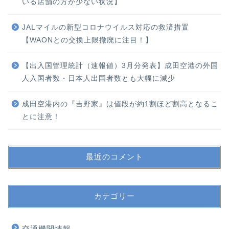
いる店舗の方が少ない状況】
JALマイルの新型コロナウイルス対応の救済措置
【WAONとの交換上限撤廃に注目！】
【出入国管理統計（速報値）3月分発表】成田空港の外国
人入国者数・日本人出国者数とも大幅に減少
成田空港内の『吉野家』は値段が約1割ほど割高となるこ
とに注意！
最近のコメント
カテゴリー
交通機関情報